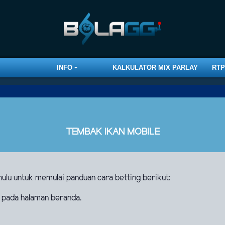
INFO
KALKULATOR MIX PARLAY
RTP
TEMBAK IKAN MOBILE
ahulu untuk memulai panduan cara betting berikut:
 pada halaman beranda.